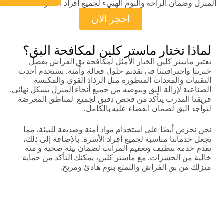
المنزل وضمان الراحة والنوم الهنيء لجميع أفراد الأسرة.
احجز الان
لماذا تختار ماستر كلين لمكافحة البق؟
تعتبر ماستر كلين الخيار الأمثل لمكافحة بق الفراش بفضل
خبرتنا واحترافيتنا في تقديم حلول فعالة وآمنة. نستخدم أحدث
التقنيات والمعدات المتطورة مثل الرذاذ القوي والمكنسة
الصناعية لإزالة البق وبيوضه من جميع أنحاء المنزل بشكل نهائي.
فريقنا المدرب يتأكد من فحص دقيق لجميع المناطق المعرضة
لتواجد البق لضمان القضاء عليه بالكامل.
نحن نحرص أيضًا على استخدام مواد آمنة وصديقة للبيئة، مما
يجعل خدماتنا مناسبة لجميع أفراد الأسرة. بالإضافة إلى ذلك،
نقدم خدمة تنظيف وتعقيم المراتب لضمان بيئة صحية وآمنة
خالية من الحشرات. مع ماستر كلين، يمكنك التأكد من حماية
منزلك من بق الفراش والتمتع بنوم هادئ ومريح.