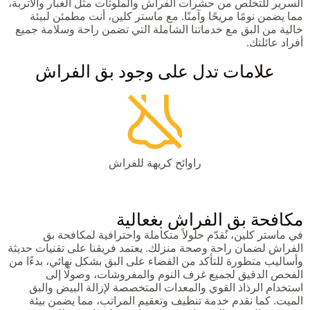
السرير للتخلص من حشرات الفراش والملوثات مثل الغبار والأتربة،
مما يضمن نومًا مريحًا وآمنًا. مع ماستر كلين، أنت مطمئن لبيئة
خالية من البق مع خدماتنا الشاملة التي تضمن راحة وسلامة جميع
أفراد عائلتك.
علامات تدل على وجود بق الفراش
راوائح كريهة للفراش
مكافحة بق الفراش بغعالية
في ماستر كلين، نُقدّم حلولاً متكاملة واحترافية لمكافحة بق
الفراش لضمان راحة وصحة منزلك. يعتمد فريقنا على تقنيات حديثة
وأساليب متطورة للتأكد من القضاء على البق بشكل نهائي، بدءًا من
الفحص الدقيق لجميع غرف النوم والمفروشات، وصولًا إلى
استخدام الرذاذ القوي والمعدات المتخصصة لإزالة البيض والبق
الميت. كما نقدم خدمة تنظيف وتعقيم المراتب، مما يضمن بيئة