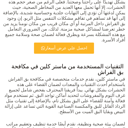
يشكل تهديدًا على راحتنا وصحتنا. فعلى الرغم من صغر حجم هذه
الحشرات، إلا أنها تحمل معها العديد من المخاطر الصحية، حيث
يمكن لدغتها أن تؤدي إلى التهابات جلدية وحساسية شديدة، بالإضافة
إلى أنها قد تساهم في تفاقم مشكلات التنفس مثل الربو. إن وجود
بق الفراش داخل المرتبة أو أي مكان قريب من مكان نومنا يزيد من
خطر تعرضنا لمشاكل صحية مزمنة. لذلك، من الضروري التعامل
مع هذه المشكلة بسرعة وبطرق فعالة لضمان صحة وسلامة جميع
أفراد الأسرة.
احصل علي عرض أسعار
التقنيات المستخدمة من ماستر كلين في مكافحة
بق الفراش
في ماستر كلين، نقدم خدمات متخصصة في مكافحة بق الفراش
باستخدام أحدث التقنيات والمعدات لضمان القضاء على هذه
الحشرات بشكل نهائي. يبدأ فريقنا المحترف بفحص شامل لجميع
غرف النوم والمفروشات لتحديد أماكن تواجد البق. ثم نستخدم مواد
فعالة وآمنة للقضاء على البق بشكل تام، بالإضافة إلى تقنيات مثل
الرذاذ القاتل للبق والمكنسة الصناعية القوية التي تساعد على إزالة
البيض وبقايا البق الميت من الأسطح.
لضمان بيئة صحية ونظيفة، نقدم أيضًا خدمة تنظيف وتعقيم مراتب