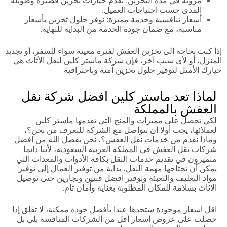
مرونة في مدة التخزين: نقدم خيارات تخزين قصيرة وطويلة
المدى حسب احتياجات العميل.
أسعار تنافسية وخدمة مميزة: نوفر حلول تخزين بأسعار
مناسبة، مع ضمان جودة الخدمة من البداية للنهاية.
إذا كنت بحاجة إلى تخزين العفش لفترة معينة سواء للسفر، أو تجديد
المنزل، أو لأي سبب آخر، فإن شركة ماستر كلين لنقل الأثاث هي
خيارك الأمثل لتوفير حلول تخزين آمنة وباحترافية
لماذا تعد ماستر كلين افضل شركة نقل
العفش بالمملكة
لكي تحصل على مميزات والمنح التي تقدمها ماستر كلين
لعملائها، يجب أولا أن تتواصل مع الشركة للتعرف من نحن؟،
وماذا نقدم من خدمات نقل العفش؟، نحن بفضل الله من افضل
شركات نقل العفش في المملكة العربية السعودية، لأننا دائما
متميزون في تقديم خدمات النقل بكافة الأدوات والمعدات التي
يمكن أن تحتاجها مهمة النقل، بداية من توفير العمال إلى توفير
مواد التغليف والتعبئة وتوفير افضل فنيين ونجارين حتي توصيل
الاثاث بسلامة للمكان المطلوبة بعناية وأمان تام.
اقل اسعار موجودة ستجدها عندا بأفضل جودة ممكنة، لا تقلق إذا
حصلت على عروض أسعار أقل من الشركات المنافسة بلي بل