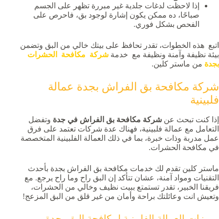
إذا لاحظت لدغات جلدية غير مبررة تظهر على الجسم
صباحًا، ده ممكن يكون إشارة لوجود بق، فاحرص على
الفحص بشكل فوري.
اتبع هذه الخطوات، تقدر تحافظ على بيتك خالي من البق وتضمن
بيئة نظيفة وآمنة ونظيفة مع خدمة
شركة مكافحة الحشرات
بجدة
من ماستر كلين.
شركة مكافحة بق الفراش بجدة عمالة
فلبينية
إذا كنت تبحث عن
شركة مكافحة بق الفراش في جدة
وتفضل
التعامل مع عمالة فلبينية، فهناك عدة شركات تعتمد على فرق
عمل مدربة وذات خبرة، بما في ذلك العمالة الفلبينية المتخصصة
في مكافحة الحشرات.
ماستر كلين تقدم لك خدمات مكافحة بق الفراش بجدة بأحدث
التقنيات ومواد آمنة، عشان تتأكد إن البق راح وما راح يرجع. مع
فريقنا الخبير، تقدر تستمتع ببيت نظيف وخالي من الحشرات،
وتعيش انت وعائلتك براحة وأمان من غير قلق من البق المزعج!
مميزات العمالة الفلبينية لمكافحة البق بجدة