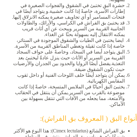
حشرة
البق تختبئ في الشقوق والفجوات الصغيرة في
إطارات الأسرة، خاصةً إذا كانت خشبية.و يتواجد أيضًا في
فتحات المسامير أو أي تجاويف صغيرة يمكنه الانزلاق إليها.
قد يختبئ بق الفراش في الكراسي، والأرائك، والطاولات
الجانبية القريبة من السرير ويبحث عن أي أثاث قريب
يمكنه الانتقال إليه بسهولة بحثًا عن الغذاء.
ايضا يختبئ في الطيات والشقوق الموجودة في الستائر،
خاصة إذا كانت ثقيلة وتغطي المناطق القريبة من الأسرة.
البق يتواجد أيضا في السجاد، وخاصةً على حواف السجاد
القريبة من السرير أو الأثاث حيث ينزل عادةً ليختبئ بعد
التغذية.يفضل أيضًا الزوايا والحدود بين الجدران والأرضيات
حيث تكون الشقوق ضيقة.
يمكن أن يتواجد أيضًا خلف اللوحات الفنية أو داخل ثقوب
المقابس الكهربائية.
يختبئ البق أحيانًا في الملابس المتسخة، خاصةً إذا كانت
موضوعة بالقرب من السرير.يمكن أن ينتقل في الحقائب
والأمتعة، مما يجعله من الآفات التي تنتقل بسهولة بين
الأماكن.
أنواع البق ( المعروف بق الفراش):
بق الفراش الشائع (Cimex lectularius): هذا النوع هو الأكثر
شيوعًا ويُعرف باسم بق الفراش. ينتشر في المناطق