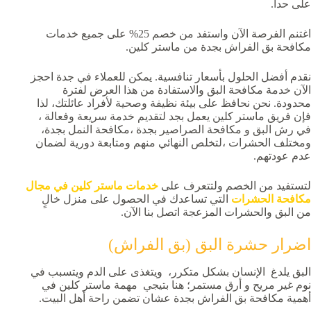
على حدا.
اغتنم الفرصة الآن واستفد من خصم 25% على جميع خدمات
مكافحة بق الفراش بجدة من ماستر كلين.
نقدم أفضل الحلول بأسعار تنافسية. يمكن للعملاء في جدة احجز
الآن خدمة مكافحة البق والاستفادة من هذا العرض لفترة
محدودة. نحن نحافظ على بيئة نظيفة وصحية لأفراد عائلتك، لذا
فإن فريق ماستر كلين يعمل بجد لتقديم خدمة سريعة وفعالة ،
في رش البق و مكافحة الصراصير بجدة ،مكافحة النمل بجدة،
ومختلف الحشرات ،لتخلص النهائي منهم ومتابعة دورية لضمان
عدم عودتهم.
لتستفيد من الخصم ولتتعرف على
خدمات ماستر كلين في مجال
مكافحة الحشرات
التي تساعدك في الحصول على منزل خالٍ
من البق والحشرات المزعجة اتصل بنا الآن.
اضرار حشرة البق (بق الفراش)
البق يلدغ الإنسان بشكل متكرر، ويتغذى على الدم ويتسبب في
نوم غير مريح و أرق مستمر؛ هنا بتيجي مهمة ماستر كلين في
أهمية مكافحة بق الفراش بجدة عشان تضمن راحة أهل البيت.