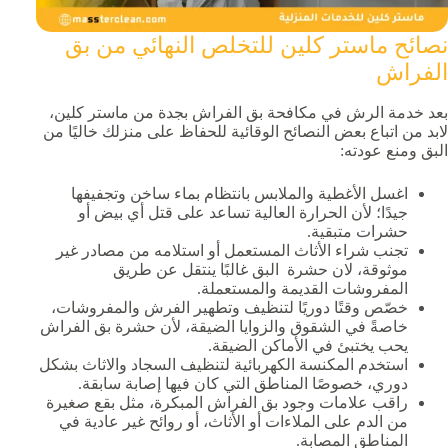
نصائح ماستر كلين للتخلص النهائي من بق
الفراش
بعد خدمة الرش في مكافحة بق الفراش بجدة من ماستر كلين،
لابد من اتباع بعض النصائح الوقائية للحفاظ على منزلك خاليًا من
البق ومنع عودته:
اغسل الأغطية والملابس بانتظام بماء ساخن وتجفيفها
جيدًا؛ لأن الحرارة العالية تساعد على قتل أي بيض أو
حشرات متبقية.
تجنب شراء الأثاث المستعمل أو استلامه من مصادر غير
موثوقة، لان حشرة البق غالبًا ينتقل عن طريق
المفروشات القديمة والمستعملة.
خصّص وقتًا دوريًا لتنظيف وتطهير الفرش والمفروشات،
خاصةً في الشقوق والزوايا الضيقة، لأن حشرة بق الفراش
يحب يختبئ في الأماكن الضيقة.
استخدم المكنسة الكهربائية لتنظيف السجاد والاثاث بشكل
دوري، خصوصًا المناطق التي كان فيها إصابة سابقة.
راقب علامات وجود بق الفراش المبكرة، مثل بقع صغيرة
من الدم على الملاءات أو الأثاث، أو روائح غير عادية في
المناطق المصابة.