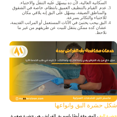
السكانية العالية، لأن ده بيسهّل عليه التنقل والاختباء.
عدم القيام بالتنظيف العميق بانتظام، خاصة في الشقوق
والمناطق الضيقة، بيسهّل على البق إنه يلاقي مكان
للاختباء والتكاثر بسرعة.
البق بيحب يختبئ في الأثاث المستعمل أو المراتب القديمة،
عشان كده ممكن ينتقل للبيت عن طريقهم من غير ما
نلاحظ.
شكل حشرة البق وانواعها
حشرة البق
، المعروفة أيضًا باسم بق الفراش، هي حشرة صغيرة