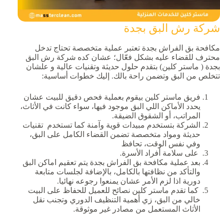
شركة رش البق بجدة
مكافحة بق الفراش بجدة تعتبر عملية متخصصة تحتاج تدخل
محترف للقضاء عليه بشكل فعّال؛ عشان كده شركة رش البق
بجدة ( ماستر كلين) بتقدم حلول حديثة وتقنيات عالية و علشان
تتخلص من البق وتضمن راحة بالك. إليك خطوات أساسية:
فريق ماستر كلين بيقوم بعملية فحص دقيق للبيت عشان
يحدد الأماكن اللي البق موجود فيها، سواء كانت في الأثاث،
المراتب، أو الشقوق الضيقة.
الشركة بتستخدم مبيدات قوية وآمنة كما تستخدم تقنيات
حديثة ومواد متخصصة تضمن القضاء الكامل على البق،
وفي نفس الوقت، تحافظ
على سلامة أفراد الأسرة.
بعد عملية مكافحة بق الفراش بجدة يتم تعقيم اماكن البق
والتأكد من نظافتها بالكامل، بالإضافة لجلسات متابعة
دورية اذا لزم الأمر عشان يمنعوا رجوعه نهائيا.
كما تقدم ماستر كلين نصائح للعميل للحفاظ على البيت
خالي من البق، زي أهمية التنظيف الدوري وتجنب نقل
الأثاث المستعمل من مصادر غير موثوقة.