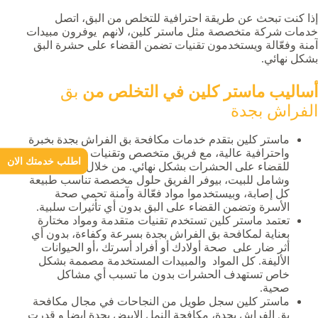
إذا كنت تبحث عن طريقة احترافية للتخلص من البق، اتصل
خدمات شركة متخصصة مثل ماستر كلين، لانهم يوفرون مبيدات
آمنة وفعّالة ويستخدمون تقنيات تضمن القضاء على حشرة البق
بشكل نهائي.
أساليب ماستر كلين في التخلص من
بق
الفراش بجدة
ماستر كلين بتقدم خدمات مكافحة بق الفراش بجدة بخبرة
واحترافية عالية، مع فريق متخصص وتقنيات متطورة
اطلب خدمتك الان
للقضاء على الحشرات بشكل نهائي. من خلال فحص دقيق
وشامل للبيت، بيوفر الفريق حلول مخصصة تناسب طبيعة
كل إصابة، وبيستخدموا مواد فعّالة وآمنة تحمي صحة
الأسرة وتضمن القضاء على البق بدون أي تأثيرات سلبية.
تعتمد ماستر كلين تستخدم تقنيات متقدمة ومواد مختارة
بعناية لمكافحة بق الفراش بجدة بسرعة وكفاءة، بدون أي
أثر ضار على صحة أولادك أو أفراد أسرتك ،أو الحيوانات
الأليفة. كل المواد والمبيدات المستخدمة مصممة بشكل
خاص تستهدف الحشرات بدون ما تسبب أي مشاكل
صحية.
ماستر كلين
سجل طويل من النجاحات في مجال مكافحة
بق الفراش بجدة، مكافحة النمل الابيض بجدة ايضا و قدرت