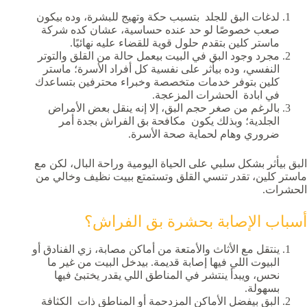
لدغات البق للجلد بتسبب حكة وتهيج للبشرة، وده بيكون
صعب خصوصًا لو حد عنده حساسية، عشان كده شركة
ماستر
كلين بتقدم حلول قوية للقضاء عليه نهائيًا.
مجرد وجود البق في البيت بيعمل حالة من القلق والتوتر
النفسي، وده بيأثر على نفسية كل أفراد الأسرة؛ ماستر
كلين بتوفر خدمات متخصصة وخبراء محترفين بتساعدك
في ابادة الحشرات المزعجة.
بالرغم من صغر حجم البق، إلا إنه ينقل بعض الأمراض
الجلدية؛ وبذلك يكون مكافحة بق الفراش بجدة أمر
ضروري وهام لحماية صحة الأسرة.
البق بيأثر بشكل سلبي على الحياة اليومية وراحة البال، لكن مع
ماستر كلين، تقدر تنسي القلق وتستمتع ببيت نظيف وخالي من
الحشرات.
أسباب الإصابة بحشرة بق الفراش؟
ينتقل مع الأثاث والأمتعة من أماكن مصابة، زي الفنادق أو
البيوت اللي فيها إصابة قديمة. بيدخل البيت من غير ما
نحس، ويبدأ ينتشر في المناطق اللي يقدر يختبئ فيها
بسهولة.
البق بيفضل الأماكن المزدحمة أو المناطق ذات الكثافة