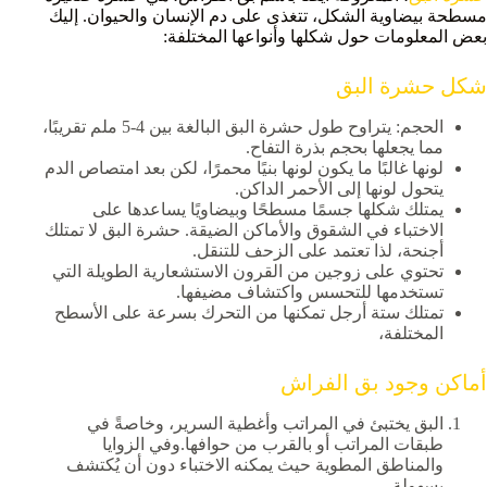
مسطحة بيضاوية الشكل، تتغذى على دم الإنسان والحيوان. إليك
بعض المعلومات حول شكلها وأنواعها المختلفة:
شكل حشرة البق
الحجم: يتراوح طول حشرة البق البالغة بين 4-5 ملم تقريبًا،
مما يجعلها بحجم بذرة التفاح.
لونها غالبًا ما يكون لونها بنيًا محمرًا، لكن بعد امتصاص الدم
يتحول لونها إلى الأحمر الداكن.
يمتلك شكلها جسمًا مسطحًا وبيضاويًا يساعدها على
الاختباء في الشقوق والأماكن الضيقة. حشرة البق لا تمتلك
أجنحة، لذا تعتمد على الزحف للتنقل.
تحتوي على زوجين من القرون الاستشعارية الطويلة التي
تستخدمها للتحسس واكتشاف مضيفها.
تمتلك ستة أرجل تمكنها من التحرك بسرعة على الأسطح
المختلفة،
أماكن
وجود بق الفراش
البق يختبئ في المراتب وأغطية السرير، وخاصةً في
طبقات المراتب أو بالقرب من حوافها.وفي الزوايا
والمناطق المطوية حيث يمكنه الاختباء دون أن يُكتشف
بسهولة.