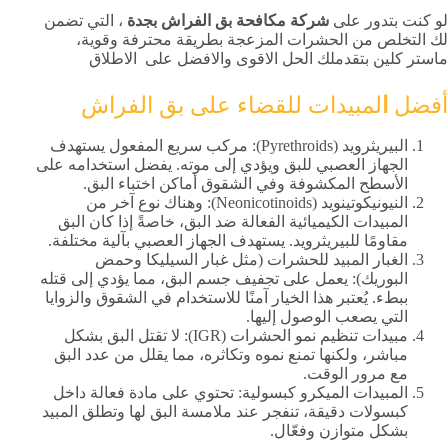
لو كنت بتدور على
شركة مكافحة بق الفراش بجدة
، التي تضمن
لك التخلص من الحشرات المزعجة بطريقة محترفة وقوية،
ماستر كلين بتقدملك الحل الاقوى والافضل على الاطلاق
أفضل
ا
لمبيدات للقضاء على بق الفراش
البيريثرويد (Pyrethroids): مركب سريع المفعول يستهدف
الجهاز العصبي للبق ويؤدي إلى موته. يفضل استخدامه على
الأسطح المكشوفة وفي الشقوق أماكن اختباء البق.
النيونيكوتينويد (Neonicotinoids): وهناك نوع آخر من
المبيدات الكيميائية الفعالة ضد البق، خاصةً إذا كان البق
مقاومًا للبيريثرويد. يستهدف الجهاز العصبي بآلية مختلفة.
الغبار المبيد للحشرات (مثل غبار السيليكا وحمض
البوريك): يعمل على تجفيف جسم البق، مما يؤدي إلى قتله
ببطء. يُعتبر هذا الخيار آمنًا للاستخدام في الشقوق والزوايا
التي يصعب الوصول إليها.
مبيدات تنظيم نمو الحشرات (IGR): لا تقتل البق بشكل
مباشر، ولكنها تمنع نموه وتكاثره، مما يقلل من عدد البق
مع مرور الوقت.
المبيدات الميكرو كبسولية: تحتوي على مادة فعالة داخل
كبسولات دقيقة، تنفجر عند ملامسة البق لها وتطلق المبيد
بشكل متوازن وفعّال.