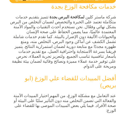
خدمات مكافحة الوزغ بجدة
شركة ماستر كلين
لمكافحة البرص بجدة
تتميز بتقديم خدمات
متكاملة تعتمد على الخبرة والتخصص لضمان التخلص من البرص
بشكل نهائي وفعّال. نحن نستخدم أحدث التقنيات والمواد الآمنة
المعتمدة عالميًا، مما يضمن الحفاظ على صحة الإنسان
والحيوانات الأليفة دون الإضرار بالبيئة. كما نقدم خدمات شاملة
تشمل الكشف عن أماكن وجود البرص، التخلص منه، ومنع
ظهوره مجددًا مع متابعة دورية لضمان استمرارية النتائج. يتميز
فريقنا بسرعة الاستجابة واحترافية العمل، مع تقديم خدمات
بأسعار تنافسية تناسب الجميع. ولتعزيز تجربة العملاء، نحرص
على توفير خدمة عملاء مميزة ونصائح وقائية لضمان بيئة نظيفة
ومريحة على الدوام.
أفضل المبيدات للقضاء علي الوزغ (ابو
بريص)
عند التعامل مع مشكلة الوزغ، من المهم اختيار المبيدات الآمنة
والفعالة التي تضمن التخلص منه دون التأثير سلبًا على البيئة أو
صحة الأفراد. فيما يلي بعض المبيدات الموصى بها للقضاء على
الوزغ: