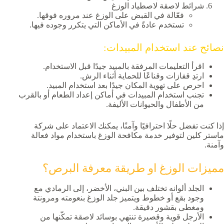
شرائط لاصقة لاصطياد الوزغ
فعّالة في القبض على الوزغ عند مروره فوقها.
تستخدم عادةً في الأماكن التي يتكرر وجوده فيها.
نصائح عند استخدام المبيدات:
اقرأ التعليمات المرفقة بالمبيد جيدًا قبل الاستخدام.
ارتدِ قفازات وقناعًا للحماية أثناء الرش.
احرص على تهوية المكان جيدًا بعد استخدام المبيد.
تجنب استخدام المبيدات في أماكن إعداد الطعام أو بالقرب
من الأطفال والحيوانات الأليفة.
إذا كنت تفضل حلًا احترافيًا وآمنًا، يمكنك الاعتماد على شركة
ماستر كلين لتوفير خدمة مكافحة الوزغ باستخدام مواد فعالة
وآمنة.
مميزات الوزغ او طريقة معرفة البرص؟
الجلد ألوانه تختلف بين البني، الأخضر، إلى الرمادي مع
وجود بقع أو خطوط ويتميز جلد الوزغ بنعومته ومرونتة
ومغطى بقشور دقيقة.
الأرجل قوية وقصيرة تنتهي بوسائد لاصقة تمكّنها من