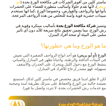
ماستر كلين من أقوى الشركات في مكافحة الوزغ بجدة (
ابو
بريص
)، لأنها تقدم حلولًا وأساليب متطورة للقضاء علي الحشرات
بأنواعها والزواحف والقوارض، وخصوصا الوزغ ،كما انها تستخدم
مبيدات حشرية قوية وآمنة للتخلص من هذه الزواحف المزعجة.
وتتميز
شركة مكافحة الوزغ بجدة
بأساليب مبتكرة وقوية في
رش الوزع، مما يضمن تحقيق نتائج سريعة للأبد دون أي تأثير
سلبي على البيئة أو صحة أفراد المنزل.
ما هو الوزغ وما هي خطورتها؟
الوزغ (أو أبو بريص)
هو أحد انواع الزواحف الصغيرة التي تعيش
في البيئات الدافئة والرطبة، واحيانا تظهر في المنازل والمباني.
ينشط الوزغ مع دخول الليل ويتحرك على الجدران والأسقف
بسهولة، فهو مصدر إزعاج للأفراد في المنازل.
لكن لا تقلق لدينا فريق مخصص في ماستر كلين لذلك ،استمتع
بعيشة خالية من الوزغ والحفاظ على منزلك بطريقة آمنة وصحية
مع خدمات رش الحشرات بجدة، لا تتردد واتصل بنا فورا.