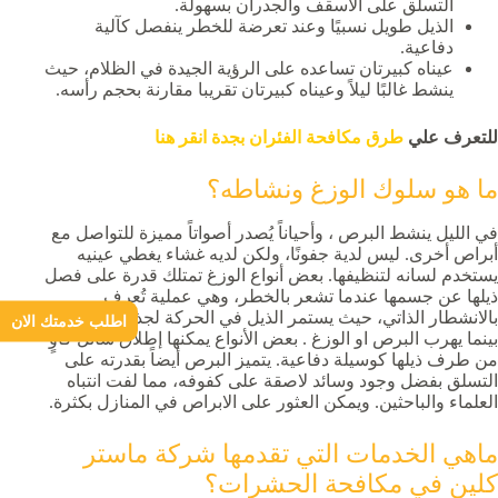
التسلق على الأسقف والجدران بسهولة.
الذيل طويل نسبيًا وعند تعرضة للخطر ينفصل كآلية
دفاعية.
عيناه كبيرتان تساعده على الرؤية الجيدة في الظلام، حيث
ينشط غالبًا ليلاً وعيناه كبيرتان تقريبا مقارنة بحجم رأسه.
للتعرف علي
طرق مكافحة الفئران بجدة انقر هنا
ما هو سلوك الوزغ ونشاطه؟
في الليل ينشط البرص ، وأحياناً يُصدر أصواتاً مميزة للتواصل مع
أبراص أخرى. ليس لدية جفونًا، ولكن لديه غشاء يغطي عينيه
يستخدم لسانه لتنظيفها. بعض أنواع الوزغ تمتلك قدرة على فصل
ذيلها عن جسمها عندما تشعر بالخطر، وهي عملية تُعرف
بالانشطار الذاتي، حيث يستمر الذيل في الحركة لجذب الانتباه
اطلب خدمتك الان
بينما يهرب البرص او الوزغ . بعض الأنواع يمكنها إطلاق سائل كاوٍ
من طرف ذيلها كوسيلة دفاعية. يتميز البرص أيضاً بقدرته على
التسلق بفضل وجود وسائد لاصقة على كفوفه، مما لفت انتباه
العلماء والباحثين. ويمكن العثور على الابراص في المنازل بكثرة.
ماهي الخدمات التي تقدمها شركة ماستر
كلين في مكافحة الحشرات؟