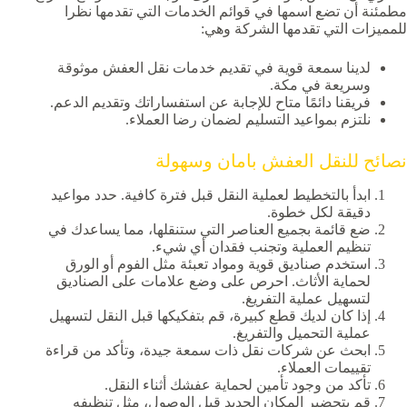
مطمئنة أن تضع اسمها في قوائم الخدمات التي تقدمها نظرا
للمميزات التي تقدمها الشركة وهي:
لدينا سمعة قوية في تقديم خدمات نقل العفش موثوقة
وسريعة في مكة.
فريقنا دائمًا متاح للإجابة عن استفساراتك وتقديم الدعم.
نلتزم بمواعيد التسليم لضمان رضا العملاء.
نصائح للنقل العفش بامان وسهولة
ابدأ بالتخطيط لعملية النقل قبل فترة كافية. حدد مواعيد
دقيقة لكل خطوة.
ضع قائمة بجميع العناصر التي ستنقلها، مما يساعدك في
تنظيم العملية وتجنب فقدان أي شيء.
استخدم صناديق قوية ومواد تعبئة مثل الفوم أو الورق
لحماية الأثاث. احرص على وضع علامات على الصناديق
لتسهيل عملية التفريغ.
إذا كان لديك قطع كبيرة، قم بتفكيكها قبل النقل لتسهيل
عملية التحميل والتفريغ.
ابحث عن شركات نقل ذات سمعة جيدة، وتأكد من قراءة
تقييمات العملاء.
تأكد من وجود تأمين لحماية عفشك أثناء النقل.
قم بتحضير المكان الجديد قبل الوصول، مثل تنظيفه